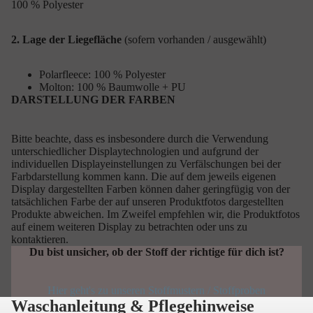
100 % Polyester
2. Lage der Liegefläche
(sofern vorhanden / ausgewählt)
Polarfleece: 100 % Polyester
Molton: 100 % Baumwolle + PU
DARSTELLUNG DER FARBEN
Bitte beachte, dass es insbesondere durch die Verwendung
unterschiedlicher Displaytechnologien und aufgrund der
individuellen Displayeinstellungen zu Verfälschungen bei der
Farbdarstellung kommen kann. Die auf dem jeweils eigenen
Display dargestellten Farben können daher geringfügig von der
tatsächlichen Farbe der auf unseren Produktfotos dargestellten
Produkte abweichen. Im Zweifel empfehlen wir, die Produktfotos
auf einem weiteren Display zu betrachten oder uns zu
kontaktieren.
Du bist unsicher, ob der Stoff der richtige für dich ist?
Hier geht's zu unseren Stoffmustern / Stoffproben
Waschanleitung & Pflegehinweise