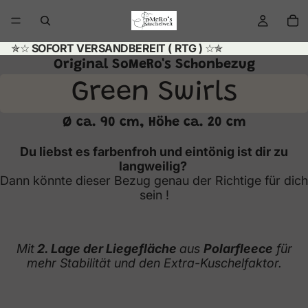
✯☆
SOFORT VERSANDBEREIT ( RTG )
☆✯
Original SoMeRo's Schonbezug
Green Swirls
Ø ca. 90 cm, Höhe ca. 20 cm
Du liebst es farbenfroh und eintönig ist dir zu
langweilig?
Dann könnte dieser Bezug genau der Richtige für dich
sein !
Mit
2. Lage der Liegefläche
aus
Polarfleece
für
mehr Stabilität und den Extra-Kuschelfaktor.