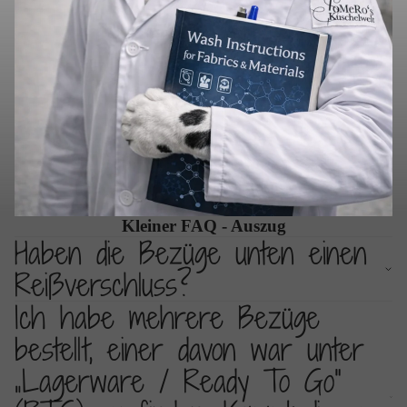
Kleiner FAQ - Auszug
Haben die Bezüge unten einen
Reißverschluss?
Ich habe mehrere Bezüge
bestellt, einer davon war unter
„Lagerware / Ready To Go“