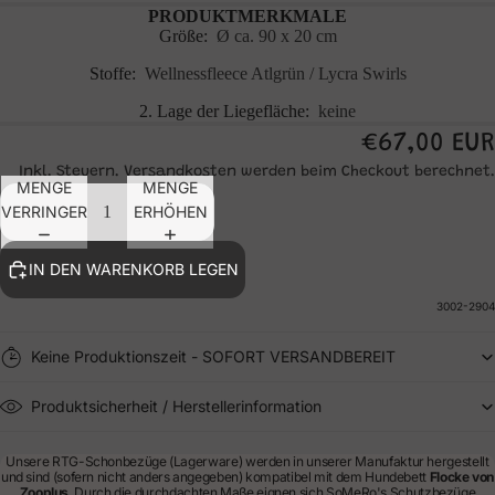
PRODUKTMERKMALE
Größe:
Ø ca. 90 x 20 cm
Stoffe:
Wellnessfleece Atlgrün / Lycra Swirls
2. Lage der Liegefläche:
keine
€67,00 EUR
Inkl. Steuern. Versandkosten werden beim Checkout berechnet.
MENGE
MENGE
VERRINGERN
ERHÖHEN
IN DEN WARENKORB LEGEN
3002-2904
Keine Produktionszeit - SOFORT VERSANDBEREIT
Produktsicherheit / Herstellerinformation
Unsere RTG-Schonbezüge (Lagerware) werden in unserer Manufaktur hergestellt
und sind (sofern nicht anders angegeben) kompatibel mit dem Hundebett
Flocke von
Zooplus
. Durch die durchdachten Maße eignen sich SoMeRo's Schutzbezüge