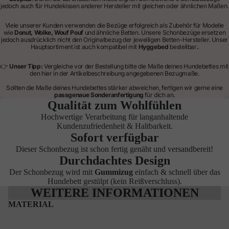
jedoch auch für Hundekissen anderer Hersteller mit gleichen oder ähnlichen Maßen.
Viele unserer Kunden verwenden die Bezüge erfolgreich als Zubehör für Modelle
wie
Donut, Wolke, Wouf Pouf
und ähnliche Betten. Unsere Schonbezüge ersetzen
jedoch ausdrücklich nicht den Originalbezug der jeweiligen Betten-Hersteller. Unser
Hauptsortiment ist auch kompatibel mit
Hyggebed
bestellbar
.
👉
Unser Tipp:
Vergleiche vor der Bestellung bitte die Maße deines Hundebettes mit
den hier in der Artikelbeschreibung angegebenen Bezugmaße.
Sollten die Maße deines Hundebettes stärker abweichen, fertigen wir gerne eine
passgenaue Sonderanfertigung
für dich an.
Qualität zum Wohlfühlen
Hochwertige Verarbeitung für langanhaltende
Kundenzufriedenheit & Haltbarkeit.
Sofort verfügbar
Dieser Schonbezug ist schon fertig genäht und versandbereit!
Durchdachtes Design
Der Schonbezug wird mit
Gummizug
einfach & schnell über das
Hundebett gestülpt (kein Reißverschluss).
WEITERE INFORMATIONEN
MATERIAL