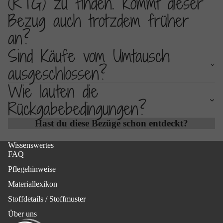
(RTG) zu finden. Kommt dieser
Bezug auch trotzdem früher
an?
Sind Käufe vom Umtausch
ausgeschlossen?
Wie lauten die
Rückgabebedingungen?
Hast du diese Bezüge schon entdeckt?
Wissenswertes
FAQ
Pflegehinweise
Materiallexikon
Stoffdetails / Stoffmuster
Über uns