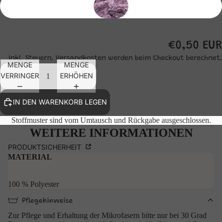
€0,50 EUR
Inkl. Steuern. Versandkosten werden beim Checkout berechnet.
MENGE
MENGE
VERRINGERN
ERHÖHEN
IN DEN WARENKORB LEGEN
Stoffmuster sind vom Umtausch und Rückgabe ausgeschlossen.
WEITERE INFORMATIONEN
PRODUKTSICHERHEIT
MATERIAL
100 % Polyester
Pflegehinweise
Zur Pflege und Erhaltung der Mikrofasern bitte nur bei 30 Grad