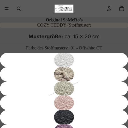
Original SoMeRo's
COZY TEDDY (Stoffmuster)
Mustergröße:
ca. 15 x 20 cm
Farbe des Stoffmusters:
01 - Offwhite CT