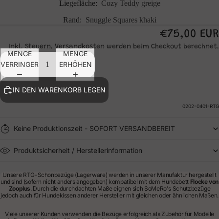
Liegefläche:
Cozy Teddy greige
Rand:
Snuggle Squares khaki
€75,00 EUR
Inkl. Steuern. Versandkosten werden beim Checkout berechnet.
MENGE
MENGE
VERRINGERN
ERHÖHEN
IN DEN WARENKORB LEGEN
0202-0401-RTG
Keine Produktionszeit - SOFORT VERSANDBEREIT
Produktsicherheit / Herstellerinformation
Unsere RTG-Schonbezüge (Lagerware) werden in unserer Manufaktur hergestellt
und sind (sofern nicht anders angegeben) kompatibel mit dem Hundebett
Flocke von
Zooplus
. Durch die durchdachten Maße eignen sich SoMeRo's Schutzbezüge
jedoch auch für Hundekissen anderer Hersteller mit gleichen oder ähnlichen Maßen.
Viele unserer Kunden verwenden die Bezüge erfolgreich als Zubehör für Modelle