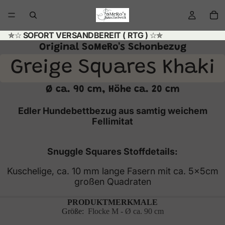
✯☆
SOFORT VERSANDBEREIT ( RTG )
☆✯
Original SoMeRo's Schonbezug
Greige Squares Khaki
Ø ca. 90 cm, Höhe ca. 20 cm
Edler Hundebettbezug aus samtig weichem
Fellimitat
Snuggle Squares Stoffdetails:
Kuschelige, ca. 10 mm lange Fasern mit ca. 5x5cm
großen Quadraten
PRODUKTMERKMALE
Größe:
Flocke M - Ø ca. 90 cm