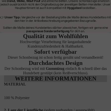
wie
Donut, Wolke, Wouf Pouf
und ähnliche Betten. Unsere Schonbezüge ersetzen
jedoch ausdrücklich nicht den Originalbezug der jeweiligen Betten-Hersteller. Unser
Hauptsortiment ist auch kompatibel mit
Hyggebed
bestellbar
.
👉
Unser Tipp:
Vergleiche vor der Bestellung bitte die Maße deines Hundebettes mit
den hier in der Artikelbeschreibung angegebenen Bezugmaße.
Sollten die Maße deines Hundebettes stärker abweichen, fertigen wir gerne eine
passgenaue Sonderanfertigung
für dich an.
Qualität zum Wohlfühlen
Hochwertige Verarbeitung für langanhaltende
Kundenzufriedenheit & Haltbarkeit.
Sofort verfügbar
Dieser Schonbezug ist schon fertig genäht und versandbereit!
Durchdachtes Design
Der Schonbezug wird mit
Gummizug
einfach & schnell über das
Hundebett gestülpt (kein Reißverschluss).
WEITERE INFORMATIONEN
MATERIAL
100 % Polyester
2. Lage der Liegefläche
(sofern vorhanden / ausgewählt)