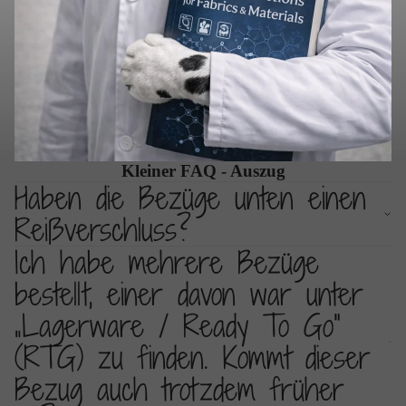
Kleiner FAQ - Auszug
Haben die Bezüge unten einen
Reißverschluss?
Ich habe mehrere Bezüge
bestellt, einer davon war unter
„Lagerware / Ready To Go“
(RTG) zu finden. Kommt dieser
Bezug auch trotzdem früher