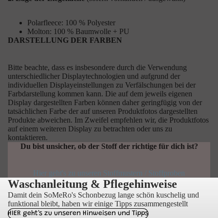
Polarfleece: 100 % Polyester
Molton: 100 % Baumwolle + PU
DARSTELLUNG DER FARBEN
Bitte beachte, dass es insbesondere durch die Verwendung
unterschiedlicher Displaytechnologien und aufgrund der
individuellen Displayeinstellungen zu Verfälschungen bei der
Farbdarstellung kommen kann. Die auf dem jeweils eigenen
Display dargestellten Farben können daher geringfügig von der
tatsächlichen Farbe der auf unseren Produktfotos dargestellten
Produkte abweichen. Im Zweifel empfehlen wir, die Produktfotos
auf einem weiteren Display zu betrachten oder uns zu
kontaktieren.
Du bist unsicher, ob der Stoff der richtige für dich ist?
Hier geht's zu unseren Stoffmustern / Stoffproben
Waschanleitung & Pflegehinweise
Damit dein SoMeRo's Schonbezug lange schön kuschelig und
funktional bleibt, haben wir einige Tipps zusammengestellt
HIER geht's zu unseren Hinweisen und Tipps