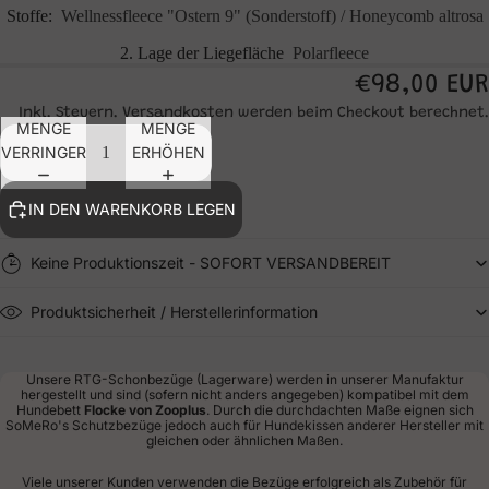
Stoffe:
Wellnessfleece "Ostern 9" (Sonderstoff) / Honeycomb altrosa
2. Lage der Liegefläche
Polarfleece
€98,00 EUR
Inkl. Steuern. Versandkosten werden beim Checkout berechnet.
MENGE
MENGE
VERRINGERN
ERHÖHEN
IN DEN WARENKORB LEGEN
Keine Produktionszeit - SOFORT VERSANDBEREIT
Produktsicherheit / Herstellerinformation
Unsere RTG-Schonbezüge (Lagerware) werden in unserer Manufaktur
hergestellt und sind (sofern nicht anders angegeben) kompatibel mit dem
Hundebett
Flocke von Zooplus
. Durch die durchdachten Maße eignen sich
SoMeRo's Schutzbezüge jedoch auch für Hundekissen anderer Hersteller mit
gleichen oder ähnlichen Maßen.
Viele unserer Kunden verwenden die Bezüge erfolgreich als Zubehör für