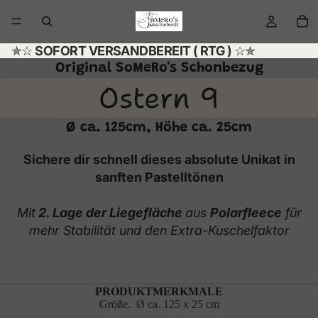
✯☆
SOFORT VERSANDBEREIT ( RTG )
☆✯
Original SoMeRo's Schonbezug
Ostern 9
Ø ca. 125cm, Höhe ca. 25cm
Sichere dir schnell dieses absolute Unikat in
sanften Pastelltönen
Mit
2. Lage der Liegefläche
aus
Polarfleece
für
mehr Stabilität und den Extra-Kuschelfaktor
PRODUKTMERKMALE
Größe.
Ø ca. 125 x 25 cm